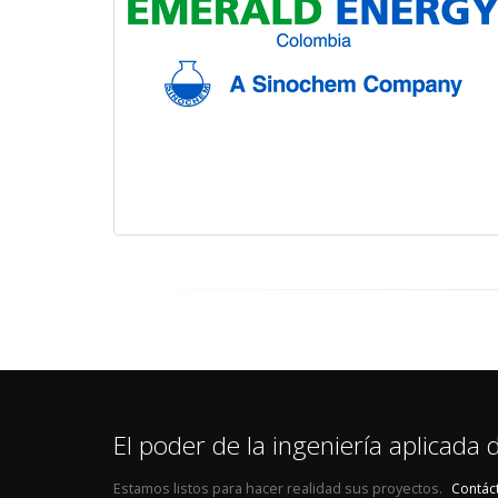
El poder de la ingeniería aplicada
Estamos listos para hacer realidad sus proyectos.
Contác