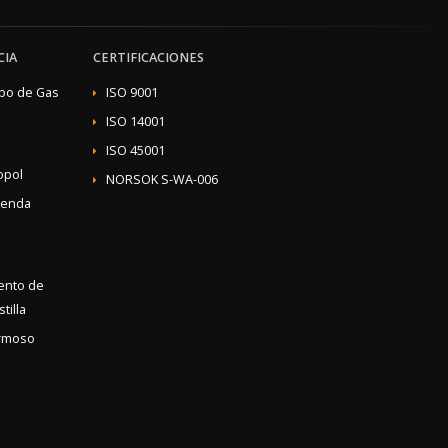
CIA
CERTIFICACIONES
ibo de Gas
ISO 9001
ISO 14001
ISO 45001
opol
NORSOK S-WA-006
ienda
iento de
tilla
rmoso