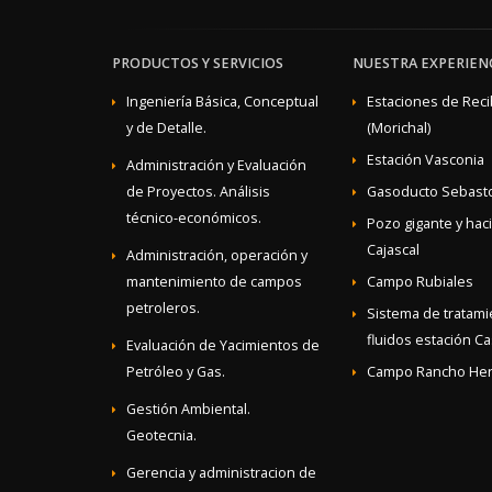
PRODUCTOS Y SERVICIOS
NUESTRA EXPERIEN
Ingeniería Básica, Conceptual
Estaciones de Rec
y de Detalle.
(Morichal)
Estación Vasconia
Administración y Evaluación
de Proyectos. Análisis
Gasoducto Sebast
técnico-económicos.
Pozo gigante y hac
Cajascal
Administración, operación y
mantenimiento de campos
Campo Rubiales
petroleros.
Sistema de tratam
fluidos estación Cas
Evaluación de Yacimientos de
Petróleo y Gas.
Campo Rancho He
Gestión Ambiental.
Geotecnia.
Gerencia y administracion de