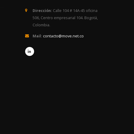
Dirección:
Calle 104 # 14A-45 oficina
506, Centro empresarial 104. Bogotá,
Colombia.
Mail:
contacto@move.net.co