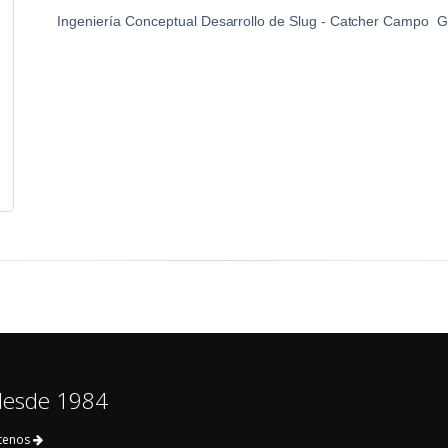
Ingeniería
Conceptual
Desarrollo
de
Slug
-
Catcher
Campo
G
 desde 1984
tenos