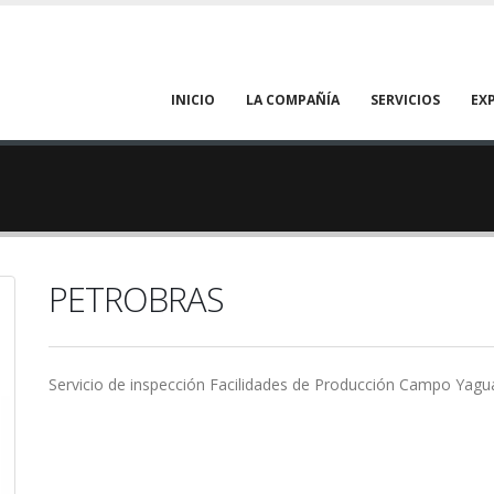
Main
INICIO
LA COMPAÑÍA
SERVICIOS
EX
navigation
PETROBRAS
Servicio
de
inspección Facilidades
de
Producción
Campo Yagu