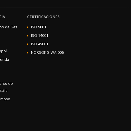
CIA
CERTIFICACIONES
ibo de Gas
ISO 9001
ISO 14001
ISO 45001
opol
NORSOK S-WA-006
ienda
iento de
tilla
rmoso