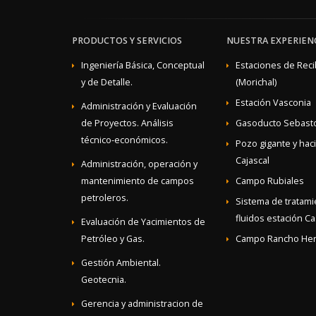
PRODUCTOS Y SERVICIOS
NUESTRA EXPERIEN
Ingeniería Básica, Conceptual
Estaciones de Rec
y de Detalle.
(Morichal)
Estación Vasconia
Administración y Evaluación
de Proyectos. Análisis
Gasoducto Sebast
técnico-económicos.
Pozo gigante y hac
Cajascal
Administración, operación y
mantenimiento de campos
Campo Rubiales
petroleros.
Sistema de tratam
fluidos estación Cas
Evaluación de Yacimientos de
Petróleo y Gas.
Campo Rancho He
Gestión Ambiental.
Geotecnia.
Gerencia y administracion de