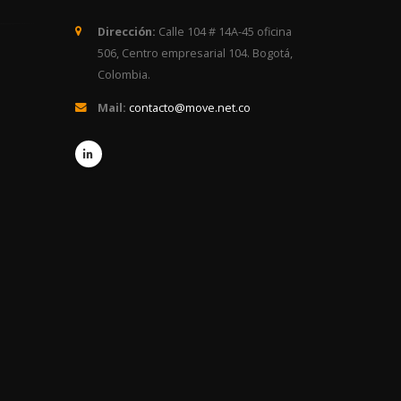
Dirección:
Calle 104 # 14A-45 oficina
506, Centro empresarial 104. Bogotá,
Colombia.
Mail:
contacto@move.net.co