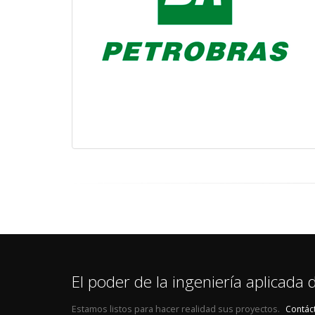
El poder de la ingeniería aplicada
Estamos listos para hacer realidad sus proyectos.
Contác