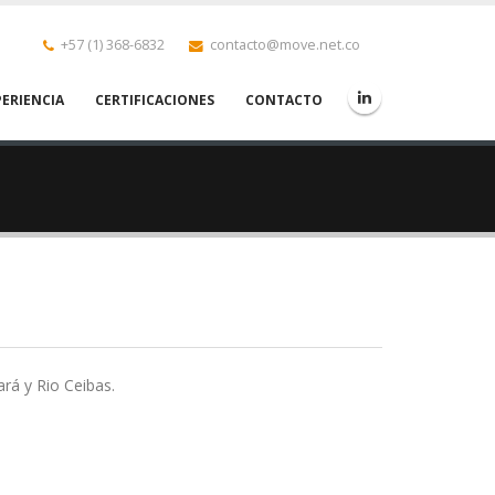
+57 (1) 368-6832
contacto@move.net.co
PERIENCIA
CERTIFICACIONES
CONTACTO
ará y
Rio
Ceibas.